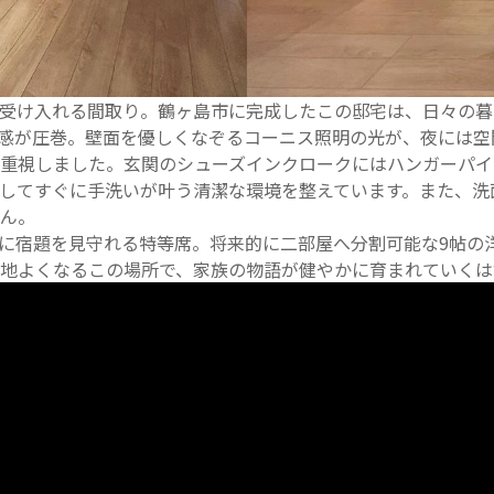
受け入れる間取り。鶴ヶ島市に完成したこの邸宅は、日々の暮
開放感が圧巻。壁面を優しくなぞるコーニス照明の光が、夜には
重視しました。玄関のシューズインクロークにはハンガーパイ
してすぐに手洗いが叶う清潔な環境を整えています。また、洗
ん。
に宿題を見守れる特等席。将来的に二部屋へ分割可能な9帖の洋
地よくなるこの場所で、家族の物語が健やかに育まれていくは