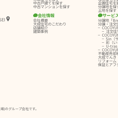
中古戸建てを探す
企画住宅を
中古マンションを探す
分譲地を探
土地を探す
会社情報
サービ
EI
会社概要
分譲地「Bree
大成住宅のこだわり
分譲・注文住
店舗紹介
COCOY
建築事例
注文住
COCOY
Sin（
彩（い
U-tr
COCOY
不動産売却
大成でんき
リフォーム
保証とアフ
場)のグループ会社です。