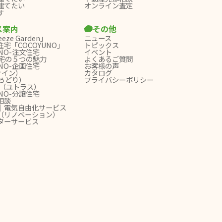
建てたい
オンライン査定
す
ス案内
その他
ze Garden」
ニュース
宅「COCOYUNO」
トピックス
UNO-注文住宅
イベント
宅の５つの魅力
よくあるご質問
UNO-企画住宅
お客様の声
サイン）
カタログ
ろどり）
プライバシーポリシー
as（ユトラス）
UNO-分譲住宅
相談
｜電気自由化サービス
（リノベーション）
ターサービス