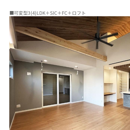
■可変型3(4)LDK＋SIC＋FC＋ロフト