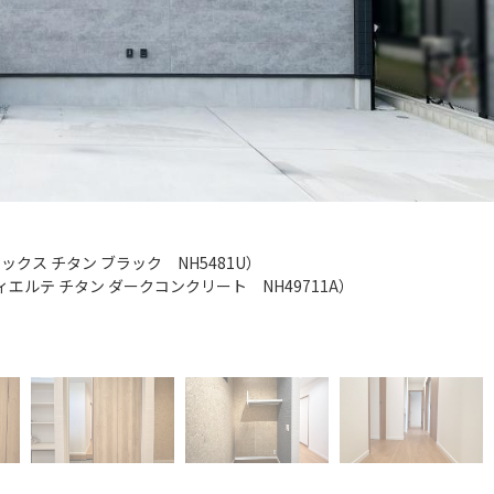
クス チタン ブラック NH5481U）
Fフィエルテ チタン ダークコンクリート NH49711A）