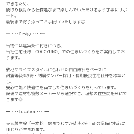
できるため、
間取り検討から仕様選びまで楽しんでいただけるよう丁寧にサポ
ート。
最後まで寄り添ってお手伝いいたします◎
━…‥Design‥…━
当物件は建築条件付きにつき、
当社住宅仕様「COCOYUNO」での住まいづくりをご案内してお
ります。
敷地やライフスタイルに合わせた自由設計をベースに
耐震等級3取得・制震ダンパー採用・長期優良住宅仕様を標準と
し、
安心性能と快適性を両立した住まいづくりを行っています。
設備や建材も複数メーカーから選択でき、理想の住空間を形にで
きます◎
━…‥Location‥…━
東武越生線「一本松」駅までわずか徒歩3分！朝の準備にも心に
ゆとりが生まれます。