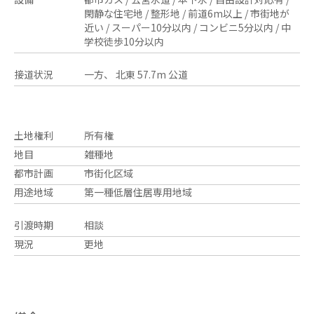
閑静な住宅地 / 整形地 / 前道6m以上 / 市街地が
近い / スーパー10分以内 / コンビニ5分以内 / 中
学校徒歩10分以内
接道状況
一方、 北東 57.7m 公道
土地権利
所有権
地目
雑種地
都市計画
市街化区域
用途地域
第一種低層住居専用地域
引渡時期
相談
現況
更地