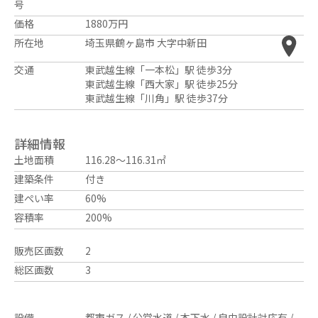
号
価格
1880万円
所在地
埼玉県鶴ヶ島市 大字中新田
交通
東武越生線「一本松」駅 徒歩3分
東武越生線「西大家」駅 徒歩25分
東武越生線「川角」駅 徒歩37分
詳細情報
土地面積
116.28～116.31㎡
建築条件
付き
建ぺい率
60%
容積率
200%
販売区画数
2
総区画数
3
設備
都市ガス / 公営水道 / 本下水 / 自由設計対応有 /