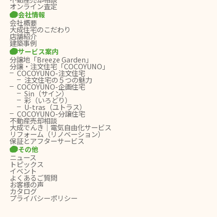
オンライン査定
会社情報
会社概要
大成住宅のこだわり
店舗紹介
建築事例
サービス案内
分譲地「Breeze Garden」
分譲・注文住宅「COCOYUNO」
COCOYUNO-注文住宅
注文住宅の５つの魅力
COCOYUNO-企画住宅
Sin（サイン）
彩（いろどり）
U-tras（ユトラス）
COCOYUNO-分譲住宅
不動産売却相談
大成でんき｜電気自由化サービス
リフォーム（リノベーション）
保証とアフターサービス
その他
ニュース
トピックス
イベント
よくあるご質問
お客様の声
カタログ
プライバシーポリシー