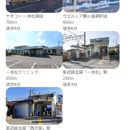
ヤオコー 一本松南店
ウエルシア鶴ヶ島新町店
700m
450m
徒歩9分
徒歩6分
一本松クリニック
東武越生線「一本松」駅
650m
230m
徒歩9分
徒歩3分
東武越生線「西大家」駅