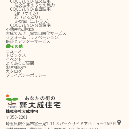
COCOYUNO-注文住宅
注文住宅の５つの魅力
COCOYUNO-企画住宅
Sin（サイン）
彩（いろどり）
U-tras（ユトラス）
COCOYUNO-分譲住宅
不動産売却相談
大成でんき｜電気自由化サービス
リフォーム（リノベーション）
保証とアフターサービス
その他
ニュース
トピックス
イベント
よくあるご質問
お客様の声
カタログ
プライバシーポリシー
株式会社大成住宅
〒350-2201
埼玉県鶴ケ島市富士見2-11-8 パークサイドアベニューTAISEI