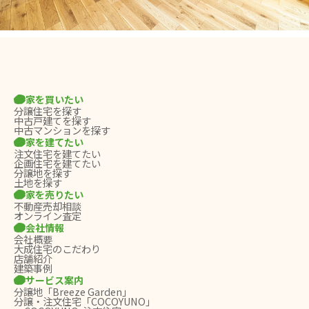
家を買いたい
分譲住宅を探す
中古戸建てを探す
中古マンションを探す
家を建てたい
注文住宅を建てたい
企画住宅を建てたい
分譲地を探す
土地を探す
家を売りたい
不動産売却相談
オンライン査定
会社情報
会社概要
大成住宅のこだわり
店舗紹介
建築事例
サービス案内
分譲地「Breeze Garden」
分譲・注文住宅「COCOYUNO」