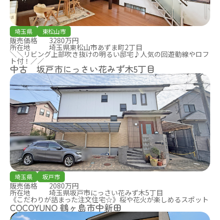
埼玉県
東松山市
販売価格
3280万円
所在地
埼玉県東松山市あずま町2丁目
＼＼リビング上部吹き抜けの明るい邸宅♪人気の回遊動線やロフ
ト付！／／
中古 坂戸市にっさい花みず木5丁目
埼玉県
坂戸市
販売価格
2080万円
所在地
埼玉県坂戸市にっさい花みず木5丁目
《こだわりが詰まった注文住宅☆》桜や花火が楽しめるスポット
COCOYUNO 鶴ヶ島市中新田