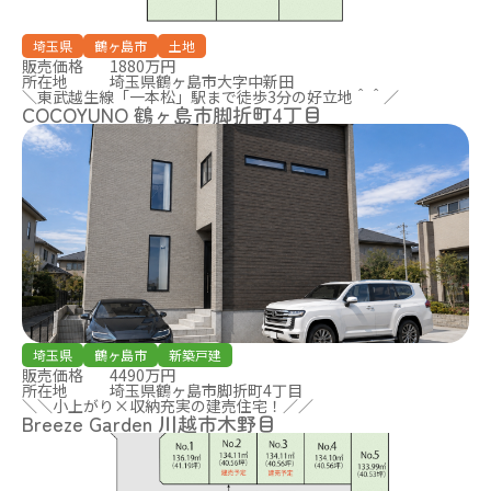
埼玉県
鶴ヶ島市
土地
販売価格
1880万円
所在地
埼玉県鶴ヶ島市大字中新田
＼東武越生線「一本松」駅まで徒歩3分の好立地＾＾／
COCOYUNO 鶴ヶ島市脚折町4丁目
埼玉県
鶴ヶ島市
新築戸建
販売価格
4490万円
所在地
埼玉県鶴ヶ島市脚折町4丁目
＼＼小上がり×収納充実の建売住宅！／／
Breeze Garden 川越市木野目