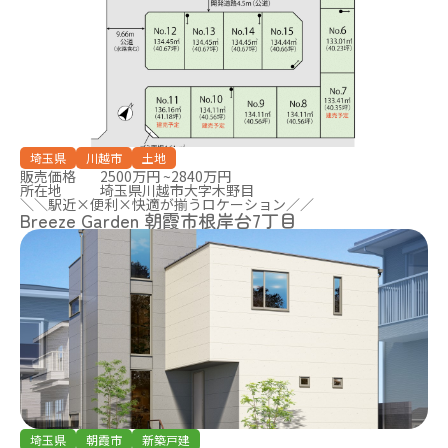
埼玉県
川越市
土地
販売価格
2500万円 ~2840万円
所在地
埼玉県川越市大字木野目
＼＼駅近×便利×快適が揃うロケーション／／
Breeze Garden 朝霞市根岸台7丁目
埼玉県
朝霞市
新築戸建