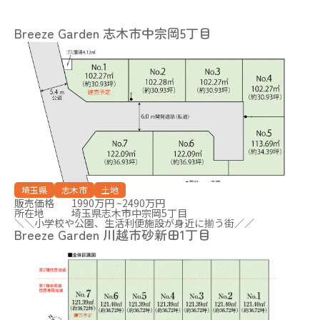
Breeze Garden 志木市中宗岡5丁目
埼玉県
志木市
土地
販売価格
1990万円 ~2490万円
所在地
埼玉県志木市中宗岡5丁目
＼＼小学校や公園、生活利便施設が身近に揃う街／／
Breeze Garden 川越市砂新田1丁目