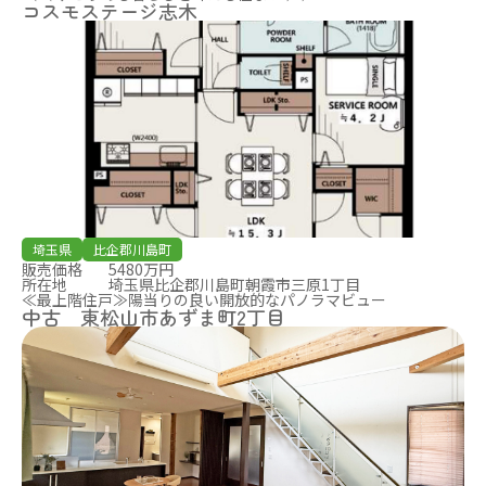
コスモステージ志木
埼玉県
比企郡川島町
販売価格
5480万円
所在地
埼玉県比企郡川島町朝霞市三原1丁目
≪最上階住戸≫陽当りの良い開放的なパノラマビュー
中古 東松山市あずま町2丁目