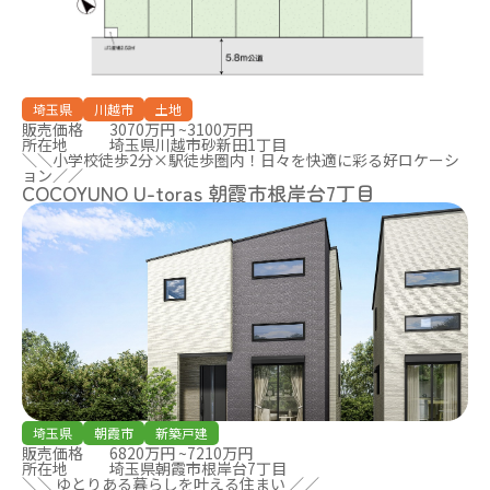
埼玉県
川越市
土地
販売価格
3070万円 ~3100万円
所在地
埼玉県川越市砂新田1丁目
＼＼小学校徒歩2分×駅徒歩圏内！日々を快適に彩る好ロケーシ
ョン／／
COCOYUNO U-toras 朝霞市根岸台7丁目
埼玉県
朝霞市
新築戸建
販売価格
6820万円 ~7210万円
所在地
埼玉県朝霞市根岸台7丁目
＼＼ ゆとりある暮らしを叶える住まい ／／