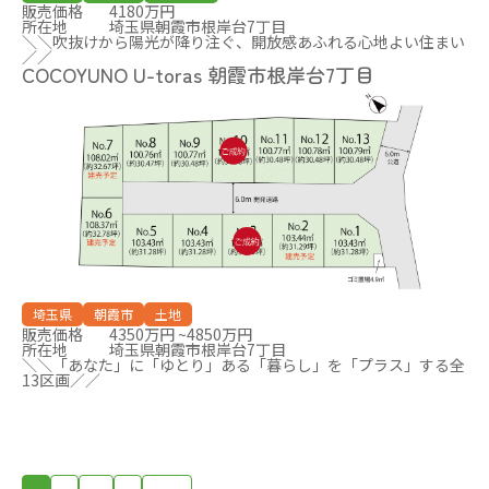
販売価格
4180万円
所在地
埼玉県朝霞市根岸台7丁目
＼＼吹抜けから陽光が降り注ぐ、開放感あふれる心地よい住まい
／／
COCOYUNO U-toras 朝霞市根岸台7丁目
埼玉県
朝霞市
土地
販売価格
4350万円 ~4850万円
所在地
埼玉県朝霞市根岸台7丁目
＼＼「あなた」に「ゆとり」ある「暮らし」を「プラス」する全
13区画／／