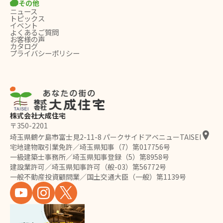
その他
ニュース
トピックス
イベント
よくあるご質問
お客様の声
カタログ
プライバシーポリシー
株式会社大成住宅
〒350-2201
埼玉県鶴ケ島市富士見2-11-8 パークサイドアベニューTAISEI
宅地建物取引業免許／埼玉県知事（7）第017756号
一級建築士事務所／埼玉県知事登録（5）第8958号
建設業許可／埼玉県知事許可（般-03）第56772号
一般不動産投資顧問業／国土交通大臣（一般）第1139号