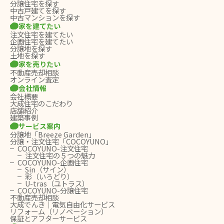
分譲住宅を探す
中古戸建てを探す
中古マンションを探す
家を建てたい
注文住宅を建てたい
企画住宅を建てたい
分譲地を探す
土地を探す
家を売りたい
不動産売却相談
オンライン査定
会社情報
会社概要
大成住宅のこだわり
店舗紹介
建築事例
サービス案内
分譲地「Breeze Garden」
分譲・注文住宅「COCOYUNO」
COCOYUNO-注文住宅
注文住宅の５つの魅力
COCOYUNO-企画住宅
Sin（サイン）
彩（いろどり）
U-tras（ユトラス）
COCOYUNO-分譲住宅
不動産売却相談
大成でんき｜電気自由化サービス
リフォーム（リノベーション）
保証とアフターサービス